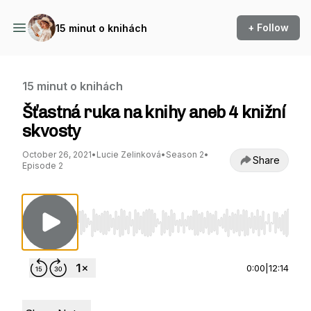
+ Follow
15 minut o knihách
15 minut o knihách
Šťastná ruka na knihy aneb 4 knižní
skvosty
October 26, 2021
•
Lucie Zelinková
•
Season 2
•
Share
Episode 2
Use Left/Right to seek, Home/End to jump to st
0:00
|
12:14