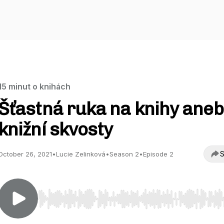
15 minut o knihách
Šťastná ruka na knihy aneb
knižní skvosty
S
October 26, 2021
•
Lucie Zelinková
•
Season 2
•
Episode 2
Use Left/Right to seek, Home/End to jump to start o