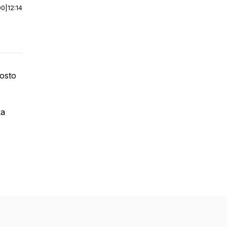
00
|
12:14
rosto
ka