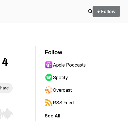
+ Follow
Follow
 4
Apple Podcasts
Spotify
hare
Overcast
RSS Feed
See All
r end. Hold shift to jump forward or backward.