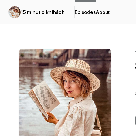
15 minut o knihách
Episodes
About