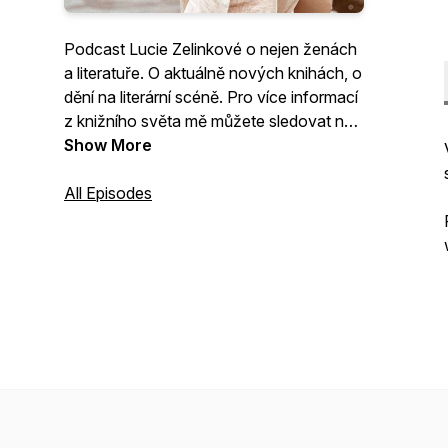
Podcast Lucie Zelinkové o nejen ženách
a literatuře. O aktuálně nových knihách, o
dění na literární scéně. Pro více informací
z knižního světa mě můžete sledovat na
Instagramu @luciezel Kontakt:
Show More
zelinkova.lucie@centrum.cz
All Episodes