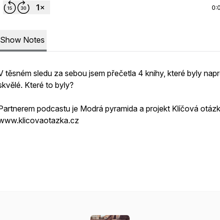
0:
Show Notes
V těsném sledu za sebou jsem přečetla 4 knihy, které byly nap
skvělé. Které to byly?
Partnerem podcastu je Modrá pyramida a projekt Klíčová otáz
www.klicovaotazka.cz