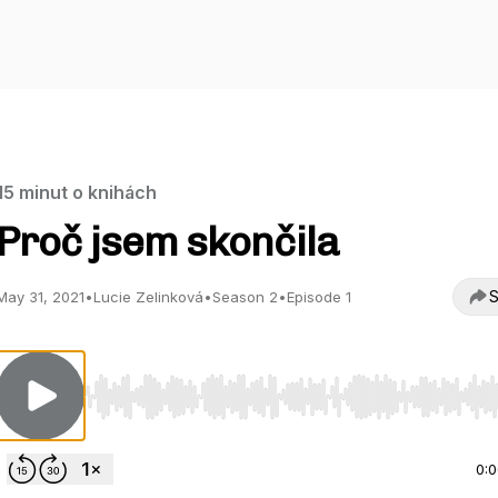
15 minut o knihách
Proč jsem skončila
S
May 31, 2021
•
Lucie Zelinková
•
Season 2
•
Episode 1
Use Left/Right to seek, Home/End to jump to start o
0: