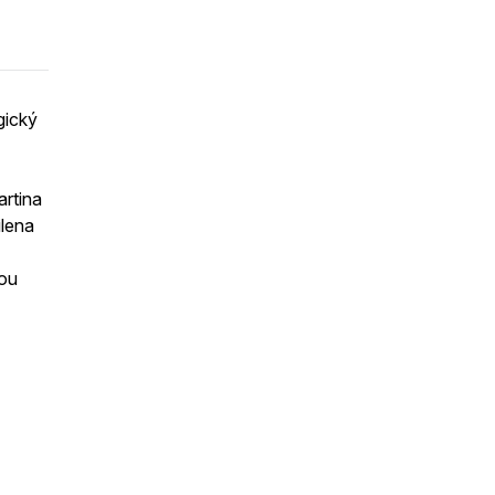
gický
artina
ilena
nou