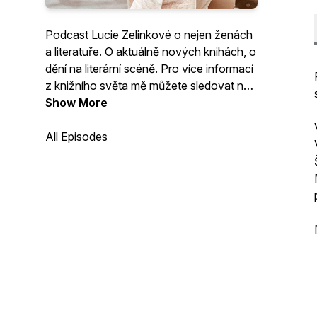
Podcast Lucie Zelinkové o nejen ženách
a literatuře. O aktuálně nových knihách, o
dění na literární scéně. Pro více informací
z knižního světa mě můžete sledovat na
Instagramu @luciezel Kontakt:
Show More
zelinkova.lucie@centrum.cz
All Episodes