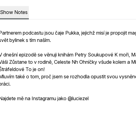
Show Notes
Partnerem podcastu jsou čaje Pukka, jejichž misí je propojit ma
svět bylinek s tím naším.
V dnešní epizodě se věnuji knihám Petry Soukupové K moři, M
Váši Zůstane to v rodině, Celeste Nh Ohníčky všude kolem a M
Štráfeldové To je on!
Mluvím také o tom, proč jsem se rozhodla opustit svou vysně
práci.
Najdete mě na Instagramu jako @luciezel