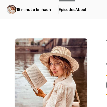
15 minut o knihách
Episodes
About