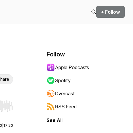
+ Follow
Follow
Apple Podcasts
hare
Spotify
Overcast
RSS Feed
r end. Hold shift to jump forward or backward.
See All
00
|
17:20