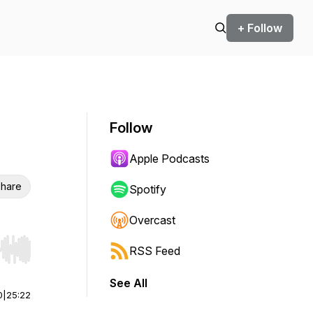
+ Follow
Follow
Apple Podcasts
hare
Spotify
Overcast
RSS Feed
r end. Hold shift to jump forward or backward.
See All
0
|
25:22