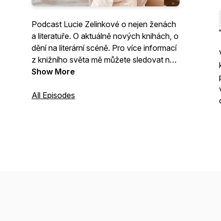
Podcast Lucie Zelinkové o nejen ženách
a literatuře. O aktuálně nových knihách, o
dění na literární scéně. Pro více informací
z knižního světa mě můžete sledovat na
Instagramu @luciezel Kontakt:
Show More
zelinkova.lucie@centrum.cz
All Episodes